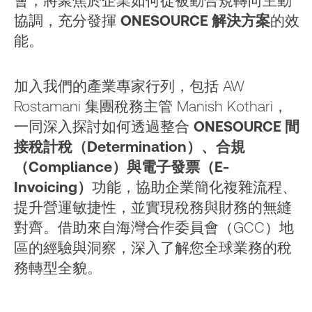
會，將聚焦於企業如何從被動合規轉向主動
協調，充分發揮
ONESOURCE 解決方案
的效
能。
加入我們的產業專家行列，包括 AW
Rostamani 集團稅務主管 Manish Kothari，
一同深入探討如何透過整合
ONESOURCE 間
接稅計稅（Determination）、合規
（Compliance）與電子發票（E-
Invoicing）
功能，協助企業簡化複雜流程、
提升營運敏捷性，並實現稅務與財務的無縫
對齊。借助來自海灣合作委員會（GCC）地
區的經驗與洞察，深入了解您全球業務的稅
務轉型全貌。