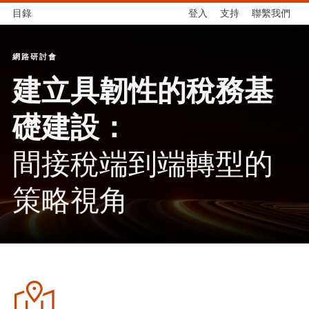
目錄
登入
支持
聯繫我們
網路研討會
建立具韌性的稅務基
礎建設：
間接稅端到端轉型的
策略視角