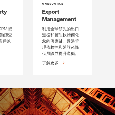
ONESOURCE
rty
Export
Management
CRM 或
利用全球領先的出口
自動篩查
遵循和管理軟體簡化
客戶以
您的供應鏈。透過管
理依賴性和延誤來降
低風險並提升遵循。
了解更多