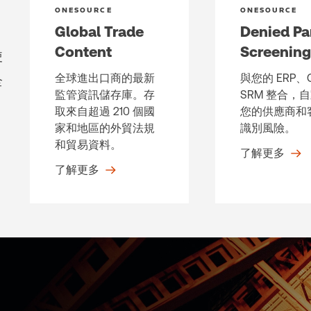
ONESOURCE
ONESOURCE
Global Trade
Denied Pa
Content
Screening
使
全球進出口商的最新
與您的 ERP、
全
監管資訊儲存庫。存
SRM 整合，
取來自超過 210 個國
您的供應商和
家和地區的外貿法規
識別風險。
和貿易資料。
了解更多
了解更多