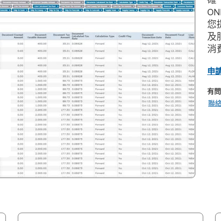
ON
您
及
消
申
有問
聯