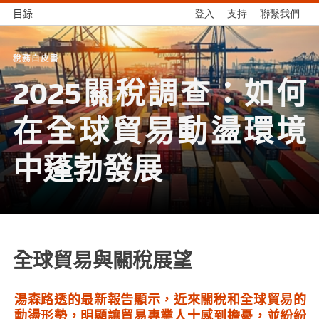
目錄
登入
支持
聯繫我們
稅務白皮書
2025關稅調查：如何
在全球貿易動盪環境
中蓬勃發展
全球貿易與關稅展望
湯森路透的最新報告顯示，近來關稅和全球貿易的
動盪形勢，明顯讓貿易專業人士感到擔憂，並紛紛